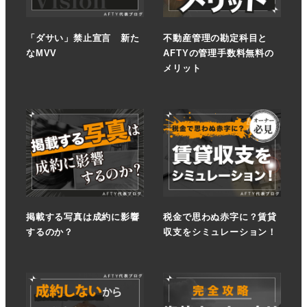
「ダサい」禁止宣言 新た
不動産管理の勘定科目と
なMVV
AFTYの管理手数料無料の
メリット
掲載する写真は成約に影響
税金で思わぬ赤字に？賃貸
するのか？
収支をシミュレーション！