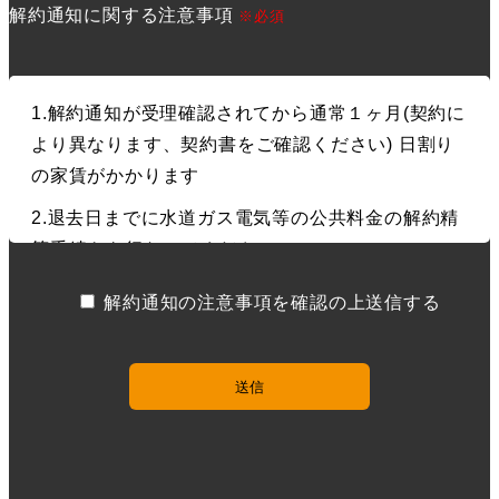
解約通知に関する注意事項
※必須
1.解約通知が受理確認されてから通常１ヶ月(契約に
より異なります、契約書をご確認ください) 日割り
の家賃がかかります
2.退去日までに水道ガス電気等の公共料金の解約精
算手続きを行なってください。
3.退去日までに郵便物の転送手続きをして下さい。
解約通知の注意事項を確認の上送信する
退室後の郵便物は受理されます。
4.引越しの際に出たゴミは、指定日の指定の場所に
出してください。
5.退室後部屋の確認に伺い致します。その際に部屋
の鍵をお渡し下さい。 鍵の複製を作った場合はそれ