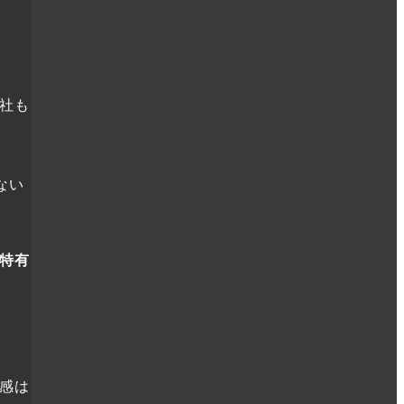
社も
ない
特有
感は