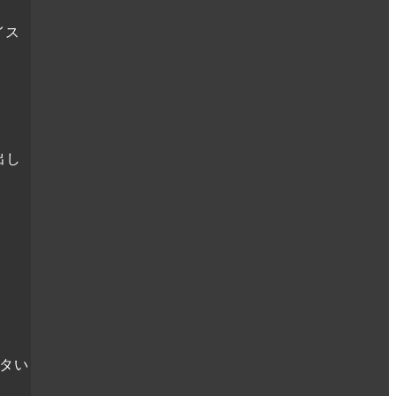
イス
出し
タい