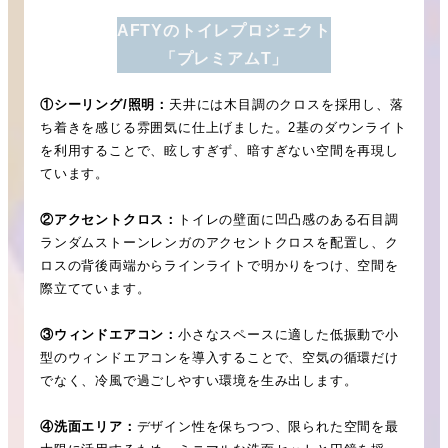
AFTYのトイレプロジェクト
「プレミアムT」
①シーリング/照明：
天井には木目調のクロスを採用し、落
ち着きを感じる雰囲気に仕上げました。2基のダウンライト
を利用することで、眩しすぎず、暗すぎない空間を再現し
ています。
②アクセントクロス：
トイレの壁面に凹凸感のある石目調
ランダムストーンレンガのアクセントクロスを配置し、ク
ロスの背後両端からラインライトで明かりをつけ、空間を
際立てています。
③ウィンドエアコン：
小さなスペースに適した低振動で小
型のウィンドエアコンを導入することで、空気の循環だけ
でなく、冷風で過ごしやすい環境を生み出します。
④洗面エリア：
デザイン性を保ちつつ、限られた空間を最