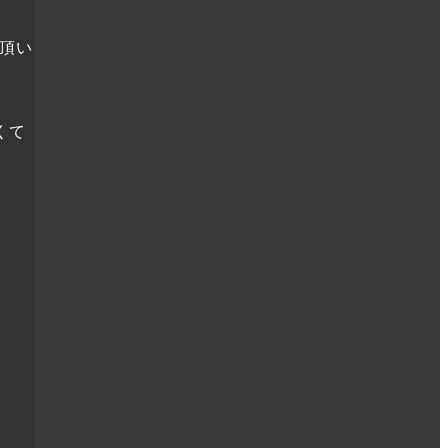
頂い
くて