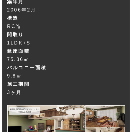
築年月
2006年2月
構造
RC造
間取り
1LDK+S
延床面積
75.36
㎡
バルコニー面積
9.8㎡
施工期間
3ヶ月