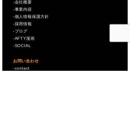
-
会社概要
-
事業内容
-
個人情報保護方針
-
採用情報
-
ブログ
-
AFTY漫画
-
SOCIAL
お問い合わせ
-
contact
X
Instagram
〒231-0006
神奈川県横浜市中区南仲通3-32-1
みなとファンタジアビル3F