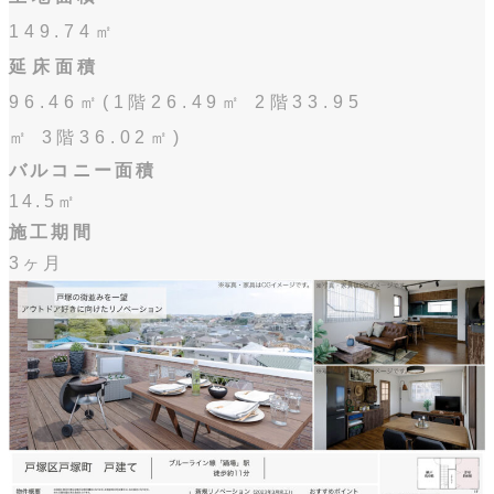
149.74㎡
延床面積
96.46㎡(1階26.49㎡ 2階33.95
㎡
3階36.02
㎡
)
バルコニー面積
14.5㎡
施工期間
3ヶ月