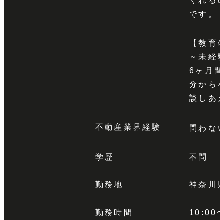
くれる
です。
【教育
～未経
6ヶ月
分から
談しあ
不動産業界経験
問わな
学歴
不問
勤務地
神奈川
勤務時間
10:0