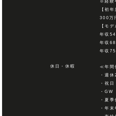
※経験
【初年
300万
【モデ
年収5
年収6
年収7
休日・休暇
≪年間
・週休
・祝日
・GW
・夏季
・年末