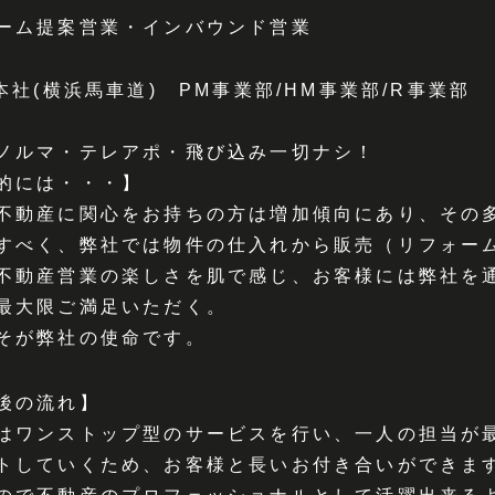
ーム提案営業・インバウンド営業
Y本社(横浜馬車道) PM事業部/HM事業部/R事業部
ノルマ・テレアポ・飛び込み一切ナシ！
的には・・・】
不動産に関心をお持ちの方は増加傾向にあり、その
すべく、弊社では物件の仕入れから販売（リフォー
不動産営業の楽しさを肌で感じ、お客様には弊社を
最大限ご満足いただく。
そが弊社の使命です。
後の流れ】
はワンストップ型のサービスを行い、一人の担当が
トしていくため、お客様と長いお付き合いができま