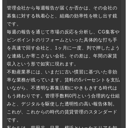
管理会社から毎週報告が届くか否かは、その会社の
募集に対する執着心と、組織の効率性を映し出す鏡
です。
毎週の報告を通じて市場の反応を分析し、CG集客や
ピンポイントのリフォームといった具体的な打ち手
を高速で回す会社と、1ヶ月に一度、判で押したよう
な連絡しか寄こさない会社。その差は、年間の家賃
収入という形で如実に現れます。
不動産業界には、いまだに古い慣習に基づいた非効
率な業務が残っています。賃料の5パーセントを支払
いながら、不透明な募集活動にやきもきする時代は
もう終わりです。管理手数料0円という合理的な仕組
みと、デジタルを駆使した透明性の高い報告体制。
これが、これからの時代の賃貸管理のスタンダード
です。
私たちは、世田谷、目黒、横浜といったエリアを知