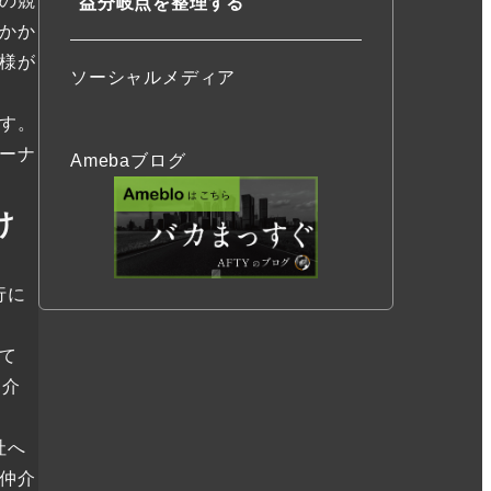
の競
益分岐点を整理する
かか
様が
ソーシャルメディア
す。
ーナ
Amebaブログ
け
行に
て
仲介
社へ
仲介