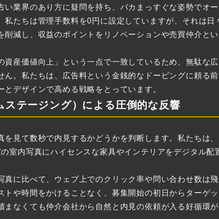
古い業界のあり方に疑問を持ち、バカまっすぐな姿勢でオー
。私たちは管理手数料を0円に設定していますが、それは日
を削減し、収益のポイントをリノベーションや売買仲介とい
の資産価値向上」という一点で一致しているため、無駄な広
せん。私たちは、広告料という金銭的なドーピングに頼る前
ーとデザインで高める戦略をとっています。
ムステージング）による圧倒的な反響
真を見て数秒で内見するかどうかを判断します。私たちは、
室の室内写真にハイセンスな家具やインテリアをデジタル配
写真に比べて、ウェブ上でのクリック率や問い合わせ数は飛
ストや時間をかけることなく、募集開始の初日からターゲッ
積まなくても仲介会社から自然と内見の依頼が入る好循環が