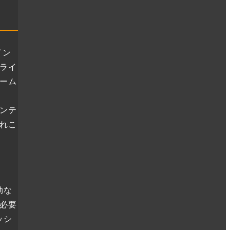
イン
ライ
ーム
ンテ
れこ
効な
必要
ッシ