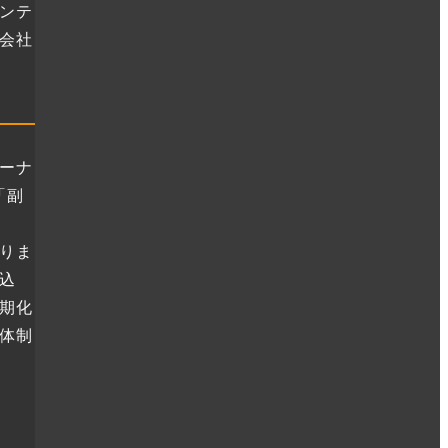
ンテ
会社
ーナ
「副
りま
込
期化
体制
」