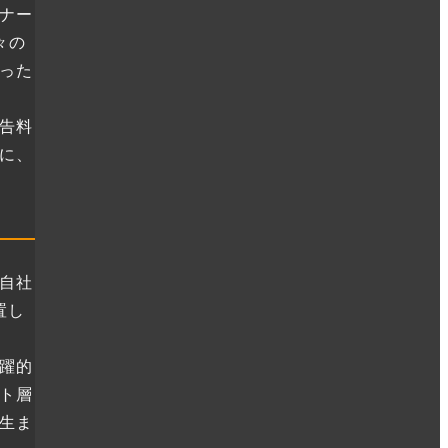
ナー
々の
った
告料
に、
自社
置し
躍的
ト層
生ま