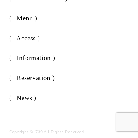
( ⁨⁩⁨⁩⁨⁩⁨⁩⁨⁩⁨⁩⁨⁩Menu )
( ⁨⁩⁨⁩⁨⁩⁨⁩⁨⁩⁨⁩⁨⁩Access )
( ⁨⁩⁨⁩⁨⁩⁨⁩⁨⁩⁨⁩⁨⁩Information )
( ⁨⁩⁨⁩⁨⁩⁨⁩⁨⁩⁨⁩⁨⁩Reservation )
( ⁨⁩⁨⁩⁨⁩⁨⁩⁨⁩⁨⁩⁨⁩News )
Copyright ©1739 All Rights Reserved.